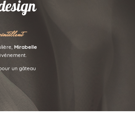
 design
cintillent
lière,
Mirabelle
événement.
 pour un gâteau