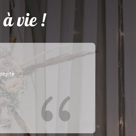
 à vie !
{