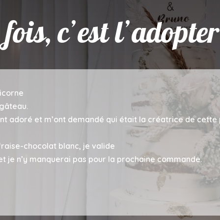
fois, c’est l’adopter
 pour ce merveilleux gâteau
au que bon
 avons fait le meilleur des choix