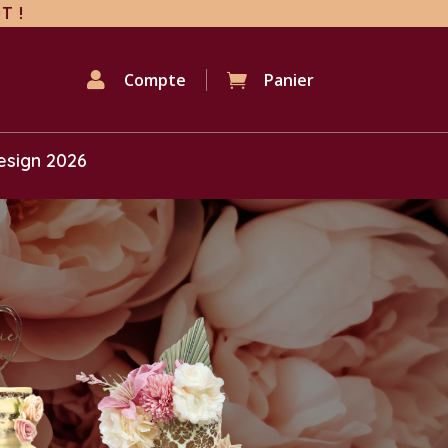
T !

Compte
Panier

esign 2026